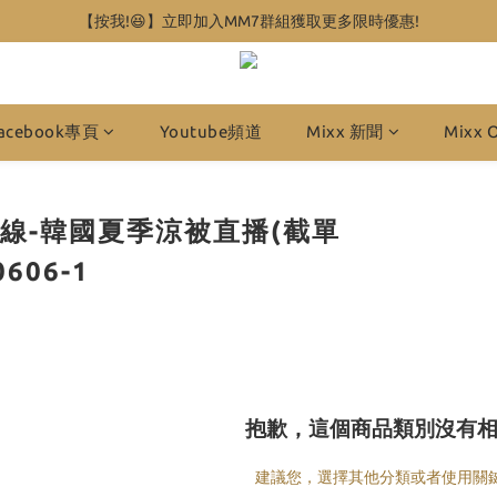
【按我!😆】立即加入MM7群組獲取更多限時優惠!
acebook專頁
Youtube頻道
Mixx 新聞
Mixx 
國連線-韓國夏季涼被直播(截單
0606-1
抱歉，這個商品類別沒有
建議您，選擇其他分類或者使用關