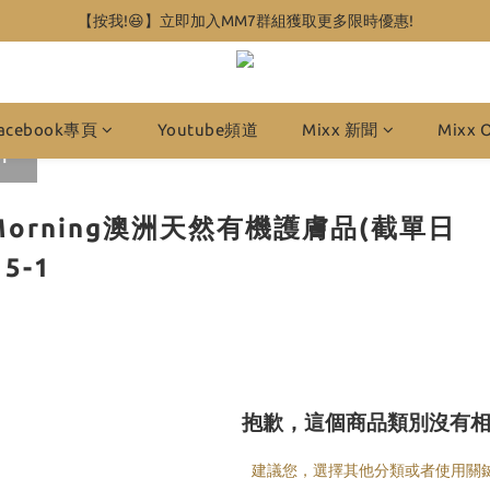
【按我!😆】立即加入MM7群組獲取更多限時優惠!
acebook專頁
Youtube頻道
Mixx 新聞
Mixx 
1
s.Morning澳洲天然有機護膚品(截單日
15-1
抱歉，這個商品類別沒有
建議您，選擇其他分類或者使用關