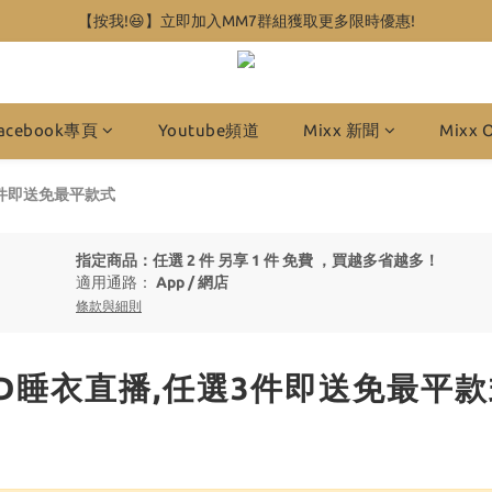
【按我!😆】立即加入MM7群組獲取更多限時優惠!
acebook專頁
Youtube頻道
Mixx 新聞
Mixx 
選3件即送免最平款式
指定商品：任選 2 件 另享 1 件 免費 ，買越多省越多！
適用通路：
App
/
網店
條款與細則
EED睡衣直播,任選3件即送免最平