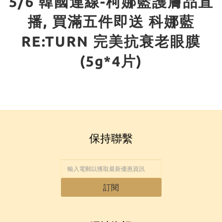
5/6 韓國連線-柯娜藍護膚品直
播, 買滿五件即送 科娜藍
RE:TURN 完美抗衰老眼膜
(5g*4片)
保持聯繫
訂閱