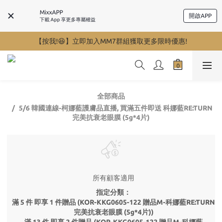
MixxAPP
開啟APP
下載 App 享更多專屬權益
【按我!😆】立即加入MM7群組獲取更多限時優惠!
全部商品
5/6 韓國連線-柯娜藍護膚品直播, 買滿五件即送 科娜藍RE:TURN
完美抗衰老眼膜 (5g*4片)
所有顧客適用
指定分類：
滿 5 件 即享 1 件贈品 (KOR-KKG0605-122 贈品M-科娜藍RE:TURN
完美抗衰老眼膜 (5g*4片))