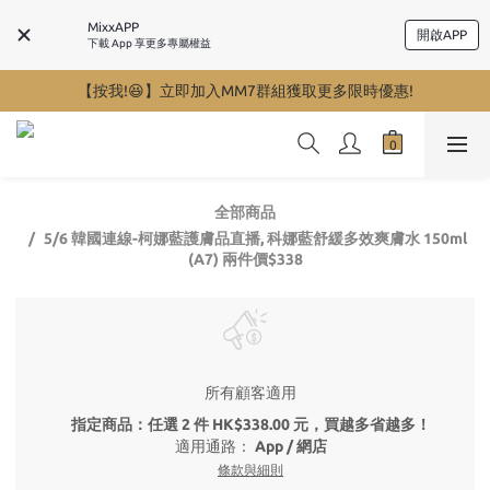
MixxAPP
開啟APP
下載 App 享更多專屬權益
【按我!😆】立即加入MM7群組獲取更多限時優惠!
全部商品
5/6 韓國連線-柯娜藍護膚品直播, 科娜藍舒緩多效爽膚水 150ml
(A7) 兩件價$338
所有顧客適用
指定商品：任選 2 件 HK$338.00 元，買越多省越多！
適用通路：
App
/
網店
條款與細則