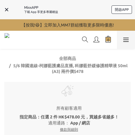
MixxAPP
開啟APP
下載 App 享更多專屬權益
【按我!😆】立即加入MM7群組獲取更多限時優惠!
全部商品
5/6 韓國連線-柯娜藍護膚品直播, 科娜藍舒緩修護精華液 50ml
(A3) 兩件價$478
所有顧客適用
指定商品：任選 2 件 HK$478.00 元，買越多省越多！
適用通路：
App
/
網店
條款與細則