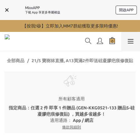
MixxAPP
開啟APP
下載 App 享更多專屬權益
【按我!😆】立即加入MM7群組獲取更多限時優惠!
全部商品
21/5 寶樹林直播, A13買滿2件即送硅凝膠疤痕修復貼
所有顧客適用
指定商品：任選 2 件 即享 1 件贈品 (GEN-KKG0521-133 贈品S-硅
凝膠疤痕修復貼) ，買越多省越多！
適用通路：
App
/
網店
條款與細則