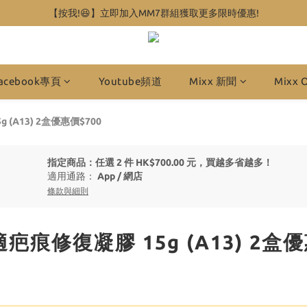
【按我!😆】立即加入MM7群組獲取更多限時優惠!
acebook專頁
Youtube頻道
Mixx 新聞
Mixx 
 (A13) 2盒優惠價$700
指定商品：任選 2 件 HK$700.00 元，買越多省越多！
適用通路：
App
/
網店
條款與細則
適疤痕修復凝膠 15g (A13) 2盒優