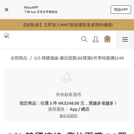
MixxAPP
開啟APP
下載 App 享更多專屬權益
【按我!😆】立即加入MM7群組獲取更多限時優惠!
全部商品
5/5 韓國連線-撕拉面膜,B8買滿3件享特惠價$248
所有顧客適用
指定商品：任選 3 件 HK$248.00 元，買越多省越多！
適用通路：
App
/
網店
條款與細則