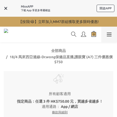
MixxAPP
開啟APP
下載 App 享更多專屬權益
【按我!😆】立即加入MM7群組獲取更多限時優惠!
全部商品
18/4 馬來西亞連線-Dr.wong保健品直播,護眼寶 (A7) 三件優惠價
$750
所有顧客適用
指定商品：任選 3 件 HK$750.00 元，買越多省越多！
適用通路：
App
/
網店
條款與細則