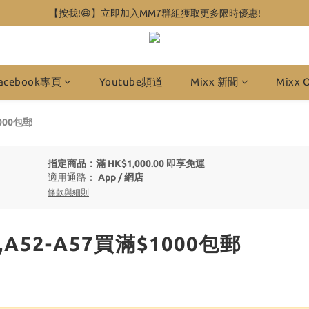
【按我!😆】立即加入MM7群組獲取更多限時優惠!
acebook專頁
Youtube頻道
Mixx 新聞
Mixx 
1000包郵
指定商品：滿 HK$1,000.00 即享免運
適用通路：
App
/
網店
條款與細則
,A52-A57買滿$1000包郵