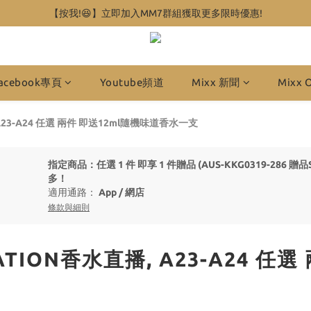
【按我!😆】立即加入MM7群組獲取更多限時優惠!
acebook專頁
Youtube頻道
Mixx 新聞
Mixx 
 A23-A24 任選 兩件 即送12ml隨機味道香水一支
指定商品：任選 1 件 即享 1 件贈品 (AUS-KKG0319-286 贈品S-
多！
適用通路：
App
/
網店
條款與細則
ATION香水直播, A23-A24 任