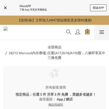
MixxAPP
開啟APP
下載 App 享更多專屬權益
【按我!😆】立即加入MM7群組獲取更多限時優惠!
全部商品
28/12 Warcoal內衣專場, 任選(A17/A18/A19)類，八條即享其中
三條免費
所有顧客適用
指定商品：任選 5 件 另享 3 件 免費 ，買越多省越多！
適用通路：
App
/
網店
條款與細則