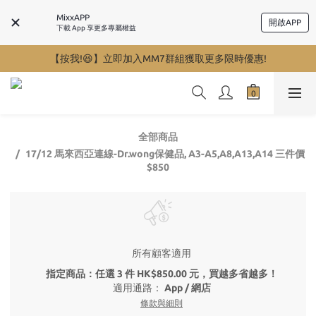
MixxAPP
開啟APP
下載 App 享更多專屬權益
【按我!😆】立即加入MM7群組獲取更多限時優惠!
全部商品
17/12 馬來西亞連線-Dr.wong保健品, A3-A5,A8,A13,A14 三件價
$850
所有顧客適用
指定商品：任選 3 件 HK$850.00 元，買越多省越多！
適用通路：
App
/
網店
條款與細則