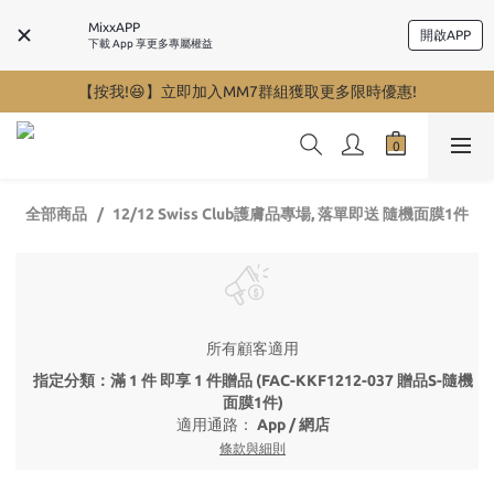
MixxAPP
開啟APP
下載 App 享更多專屬權益
【按我!😆】立即加入MM7群組獲取更多限時優惠!
全部商品
12/12 Swiss Club護膚品專場, 落單即送 隨機面膜1件
所有顧客適用
指定分類：滿 1 件 即享 1 件贈品 (FAC-KKF1212-037 贈品S-隨機
面膜1件)
適用通路：
App
/
網店
條款與細則