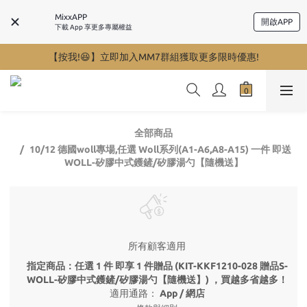
MixxAPP
開啟APP
下載 App 享更多專屬權益
【按我!😆】立即加入MM7群組獲取更多限時優惠!
全部商品
10/12 德國woll專場,任選 Woll系列(A1-A6,A8-A15) 一件 即送
WOLL-矽膠中式鑊鏟/矽膠湯勺【隨機送】
所有顧客適用
指定商品：任選 1 件 即享 1 件贈品 (KIT-KKF1210-028 贈品S-
WOLL-矽膠中式鑊鏟/矽膠湯勺【隨機送】) ，買越多省越多！
適用通路：
App
/
網店