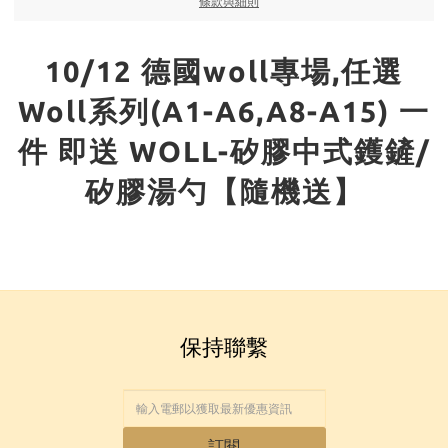
條款與細則
10/12 德國woll專場,任選
Woll系列(A1-A6,A8-A15) 一
件 即送 WOLL-矽膠中式鑊鏟/
矽膠湯勺【隨機送】
保持聯繫
訂閱