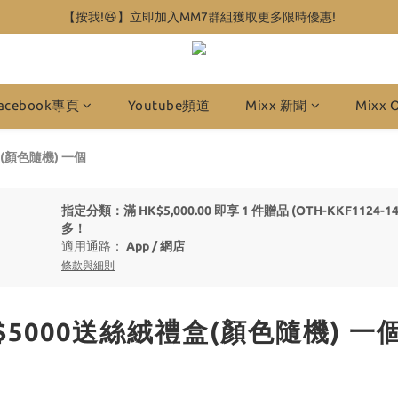
【按我!😆】立即加入MM7群組獲取更多限時優惠!
acebook專頁
Youtube頻道
Mixx 新聞
Mixx 
盒(顏色隨機) 一個
指定分類：滿 HK$5,000.00 即享 1 件贈品 (OTH-KKF112
多！
適用通路：
App
/
網店
條款與細則
滿$5000送絲絨禮盒(顏色隨機) 一