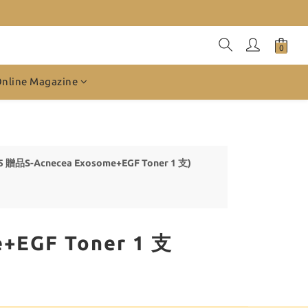
Online Magazine
贈品S-Acnecea Exosome+EGF Toner 1 支)
EGF Toner 1 支