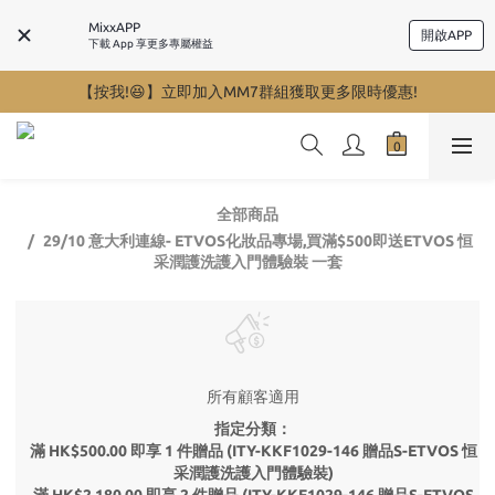
MixxAPP
開啟APP
下載 App 享更多專屬權益
【按我!😆】立即加入MM7群組獲取更多限時優惠!
全部商品
29/10 意大利連線- ETVOS化妝品專場,買滿$500即送ETVOS 恒
采潤護洗護入門體驗裝 一套
所有顧客適用
指定分類：
滿 HK$500.00 即享 1 件贈品 (ITY-KKF1029-146 贈品S-ETVOS 恒
采潤護洗護入門體驗裝)