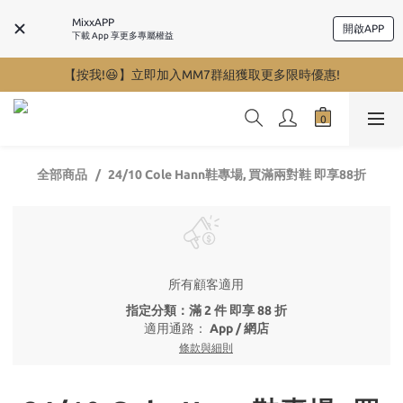
MixxAPP
開啟APP
下載 App 享更多專屬權益
【按我!😆】立即加入MM7群組獲取更多限時優惠!
全部商品
24/10 Cole Hann鞋專場, 買滿兩對鞋 即享88折
所有顧客適用
指定分類：滿 2 件 即享 88 折
適用通路：
App
/
網店
條款與細則