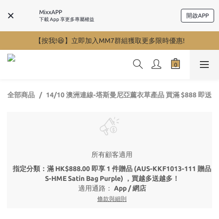
MixxAPP
開啟APP
下載 App 享更多專屬權益
【按我!😆】立即加入MM7群組獲取更多限時優惠!
全部商品
14/10 澳洲連線-塔斯曼尼亞薰衣草產品 買滿 $888 即送
所有顧客適用
指定分類：滿 HK$888.00 即享 1 件贈品 (AUS-KKF1013-111 贈品
S-HME Satin Bag Purple) ，買越多送越多！
適用通路：
App
/
網店
條款與細則