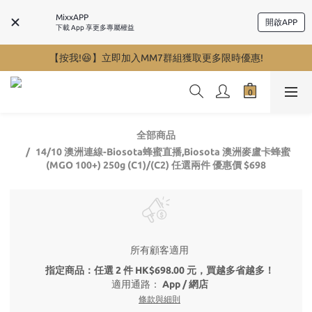
MixxAPP
開啟APP
下載 App 享更多專屬權益
【按我!😆】立即加入MM7群組獲取更多限時優惠!
全部商品
14/10 澳洲連線-Biosota蜂蜜直播,Biosota 澳洲麥盧卡蜂蜜
(MGO 100+) 250g (C1)/(C2) 任選兩件 優惠價 $698
所有顧客適用
指定商品：任選 2 件 HK$698.00 元，買越多省越多！
適用通路：
App
/
網店
條款與細則