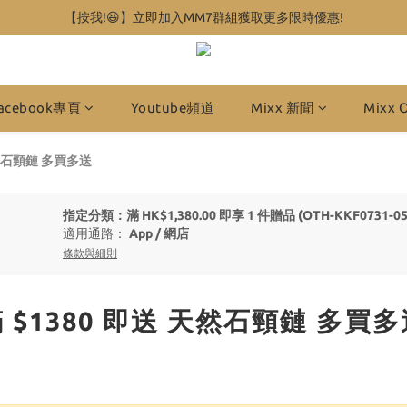
【按我!😆】立即加入MM7群組獲取更多限時優惠!
acebook專頁
Youtube頻道
Mixx 新聞
Mixx 
 天然石頸鏈 多買多送
指定分類：滿 HK$1,380.00 即享 1 件贈品 (OTH-KKF07
適用通路：
App
/
網店
條款與細則
買滿 $1380 即送 天然石頸鏈 多買