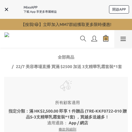
MixxAPP
開啟APP
下載 App 享更多專屬權益
【按我!😆】立即加入MM7群組獲取更多限時優惠!
全部商品
22/7 美容專場直播 買滿 $2500 加送 3支精華乳霜套裝*1套
所有顧客適用
指定分類：滿 HK$2,500.00 即享 1 件贈品 (TRE-KKF0722-010 贈
品S-3支精華乳霜套裝*1套) ，買越多送越多！
適用通路：
App
/
網店
條款與細則