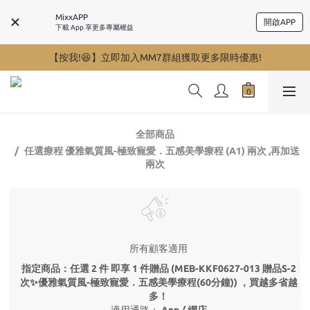
MixxAPP
開啟APP
下載 App 享更多專屬權益
【按我!😆】立即加入MM7群組獲取更多限時優惠!
全部商品
任選療程 優雅氣質風-極致寵愛．五感美學療程 (A1) 兩次 ,再加送
兩次
所有顧客適用
指定商品：任選 2 件 即享 1 件贈品 (MEB-KKF0627-013 贈品S-2
次✨優雅氣質風-極致寵愛．五感美學療程(60分鐘)) ，買越多省越
多！