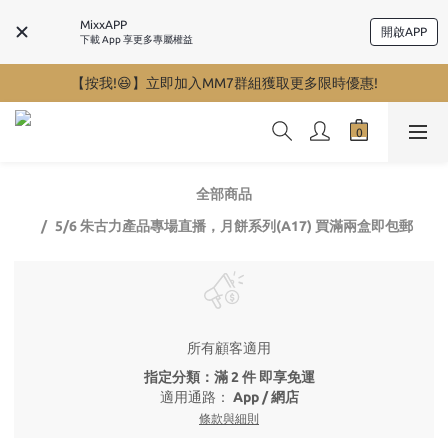
MixxAPP
開啟APP
下載 App 享更多專屬權益
【按我!😆】立即加入MM7群組獲取更多限時優惠!
全部商品
5/6 朱古力產品專場直播，月餅系列(A17) 買滿兩盒即包郵
所有顧客適用
指定分類：滿 2 件 即享免運
適用通路：
App
/
網店
條款與細則