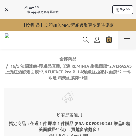
MixxAPP
開啟APP
下載 App 享更多專屬權益
【按我!😆】立即加入MM7群組獲取更多限時優惠!
全部商品
16/5 法國連線-護膚品直播, 任選 REMINIA 生機面膜*2,VERASAS
上流紅酒酵素面膜*2,NEUFACE Pro PLLA緊緻提拉塗抹面膜*2 一件
即送 精美面膜掃*1個
所有顧客適用
指定商品：任選 1 件 即享 1 件贈品 (FRA-KKF0516-265 贈品S-精
美面膜掃*1個) ，買越多省越多！
適用通路：
App
/
網店