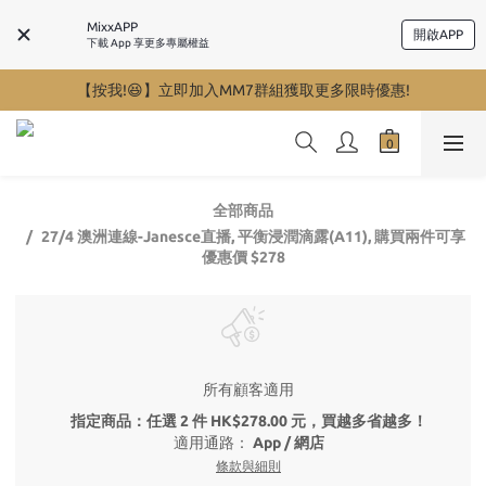
MixxAPP
開啟APP
下載 App 享更多專屬權益
【按我!😆】立即加入MM7群組獲取更多限時優惠!
全部商品
27/4 澳洲連線-Janesce直播, 平衡浸潤滴露(A11), 購買兩件可享
優惠價 $278
所有顧客適用
指定商品：任選 2 件 HK$278.00 元，買越多省越多！
適用通路：
App
/
網店
條款與細則