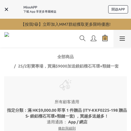
MixxAPP
開啟APP
下載 App 享更多專屬權益
【按我!😆】立即加入MM7群組獲取更多限時優惠!
全部商品
25/2彩寶專場，買滿$9000加送鎂鋁榴石耳環+頸鏈一套
所有顧客適用
指定分類：滿 HK$9,000.00 即享 1 件贈品 (ITY-KKF0225-198 贈品
S- 鎂鋁榴石耳環+頸鏈一套) ，買越多送越多！
適用通路：
App
/
網店
條款與細則