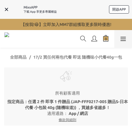
MixxAPP
開啟APP
下載 App 享更多專屬權益
【按我!😆】立即加入MM7群組獲取更多限時優惠!
全部商品
17/2 買任何兩包代餐 即送 隨機味小代餐40g一包
所有顧客適用
指定商品：任選 2 件 即享 1 件贈品 (JAP-FFF0217-005 贈品S-日本
代餐 小包裝 40g (隨機味道)) ，買越多省越多！
適用通路：
App
/
網店
條款與細則