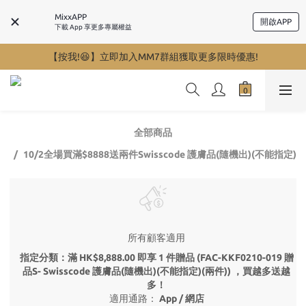
MixxAPP
開啟APP
下載 App 享更多專屬權益
【按我!😆】立即加入MM7群組獲取更多限時優惠!
全部商品
10/2全場買滿$8888送兩件Swisscode 護膚品(隨機出)(不能指定)
所有顧客適用
指定分類：滿 HK$8,888.00 即享 1 件贈品 (FAC-KKF0210-019 贈
品S- Swisscode 護膚品(隨機出)(不能指定)(兩件)) ，買越多送越
多！
適用通路：
App
/
網店