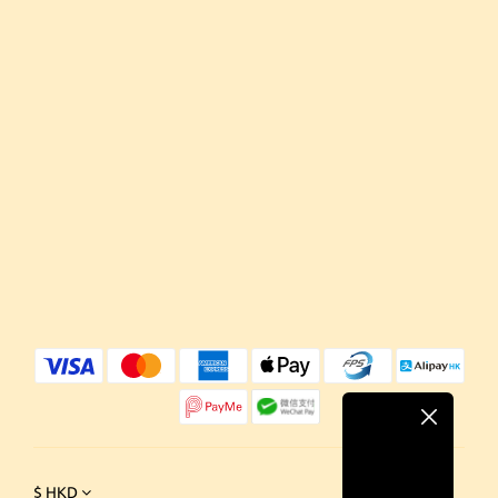
$
HKD