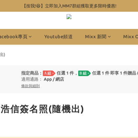
【按我!😆】立即加入MM7群組獲取更多限時優惠!
acebook專頁
Youtube頻道
Mixx 新聞
Mixx 
出)
指定商品：
任選 1 件，
任選 1 件 即享 1 件贈品 
A 組
B 組
適用通路：
App
/
網店
條款與細則
送王浩信簽名照(隨機出)