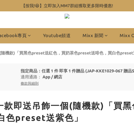
【按我!😆】立即加入MM7群組獲取更多限時優惠!
acebook專頁
Youtube頻道
Mixx 新聞
Mixx 
(隨機款)「買黑色preset送紅色，買奶茶色preset送啡色，買白色prese
指定商品：任選 1 件 即享 1 件贈品 (JAP-KKE1029-067
適用通路：
App
/
網店
條款與細則
其中一款即送吊飾一個(隨機款)「買黑
白色preset送紫色」