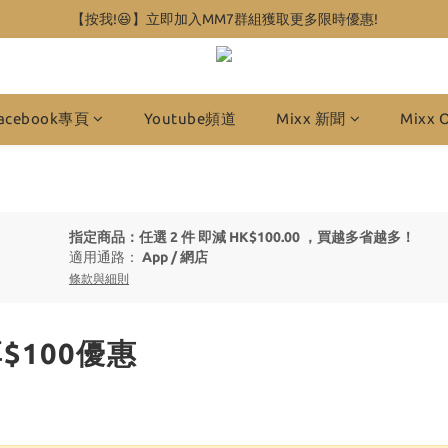
【按我!😆】立即加入MM7群組獲取更多限時優惠!
acebook專頁
Youtube頻道
Mixx 新聞
Mixx 
指定商品：任選 2 件 即減 HK$100.00 ，買越多省越多！
適用通路：
App
/
網店
條款與細則
$100優惠