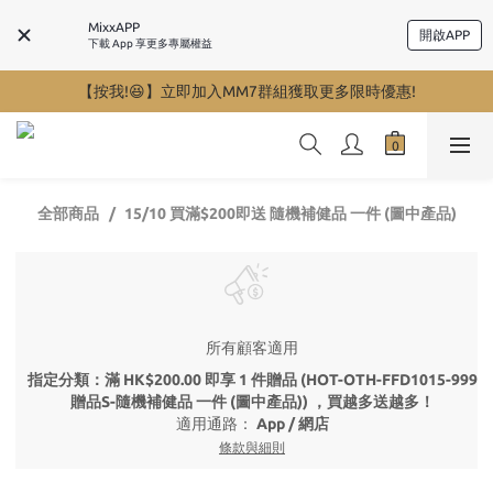
MixxAPP
開啟APP
下載 App 享更多專屬權益
【按我!😆】立即加入MM7群組獲取更多限時優惠!
全部商品
15/10 買滿$200即送 隨機補健品 一件 (圖中產品)
所有顧客適用
指定分類：滿 HK$200.00 即享 1 件贈品 (HOT-OTH-FFD1015-999
贈品S-隨機補健品 一件 (圖中產品)) ，買越多送越多！
適用通路：
App
/
網店
條款與細則