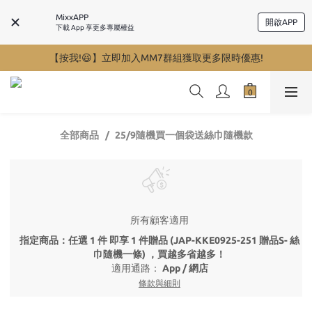
MixxAPP
開啟APP
下載 App 享更多專屬權益
【按我!😆】立即加入MM7群組獲取更多限時優惠!
全部商品
25/9隨機買一個袋送絲巾隨機款
所有顧客適用
指定商品：任選 1 件 即享 1 件贈品 (JAP-KKE0925-251 贈品S- 絲
巾隨機一條) ，買越多省越多！
適用通路：
App
/
網店
條款與細則