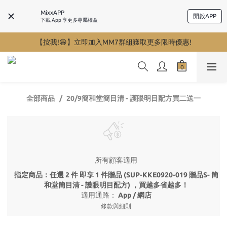
MixxAPP
開啟APP
下載 App 享更多專屬權益
【按我!😆】立即加入MM7群組獲取更多限時優惠!
全部商品
20/9簡和堂簡目清 - 護眼明目配方買二送一
所有顧客適用
指定商品：任選 2 件 即享 1 件贈品 (SUP-KKE0920-019 贈品S- 簡
和堂簡目清 - 護眼明目配方) ，買越多省越多！
適用通路：
App
/
網店
條款與細則