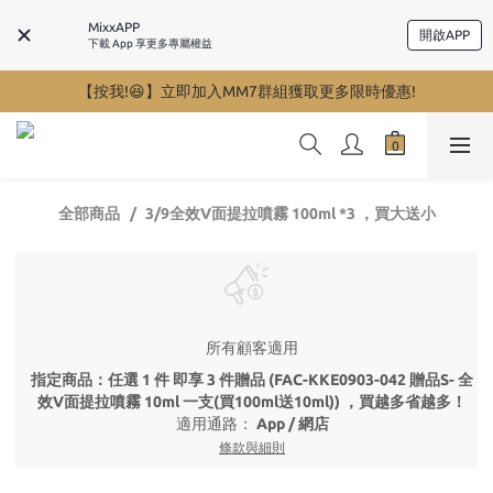
MixxAPP
開啟APP
下載 App 享更多專屬權益
【按我!😆】立即加入MM7群組獲取更多限時優惠!
全部商品
3/9全效V面提拉噴霧 100ml *3 ，買大送小
所有顧客適用
指定商品：任選 1 件 即享 3 件贈品 (FAC-KKE0903-042 贈品S- 全
效V面提拉噴霧 10ml 一支(買100ml送10ml)) ，買越多省越多！
適用通路：
App
/
網店
條款與細則