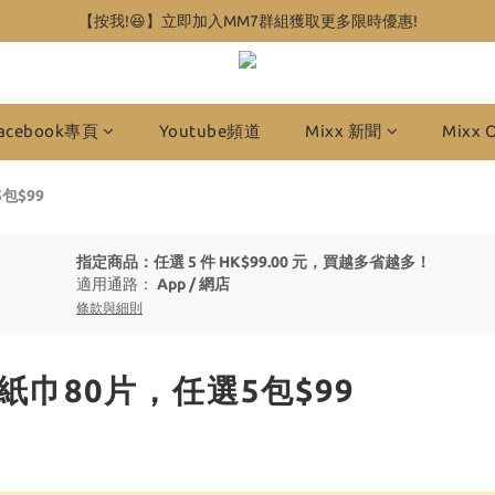
【按我!😆】立即加入MM7群組獲取更多限時優惠!
acebook專頁
Youtube頻道
Mixx 新聞
Mixx 
包$99
指定商品：任選 5 件 HK$99.00 元，買越多省越多！
適用通路：
App
/
網店
條款與細則
濕紙巾80片，任選5包$99