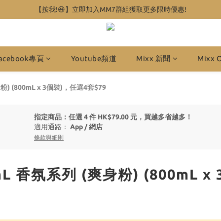
【按我!😆】立即加入MM7群組獲取更多限時優惠!
acebook專頁
Youtube頻道
Mixx 新聞
Mixx 
) (800mL x 3個裝)，任選4套$79
指定商品：任選 4 件 HK$79.00 元，買越多省越多！
適用通路：
App
/
網店
條款與細則
 香氛系列 (爽身粉) (800mL x