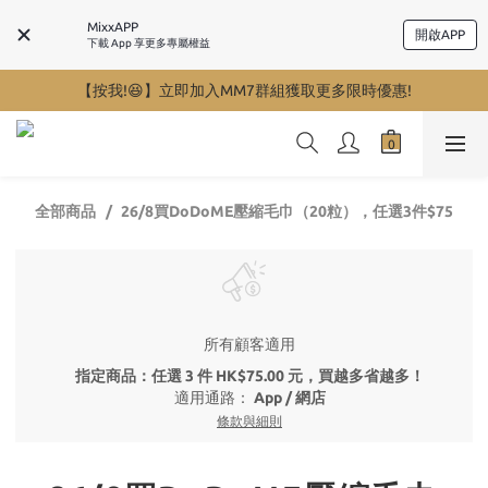
MixxAPP
開啟APP
下載 App 享更多專屬權益
【按我!😆】立即加入MM7群組獲取更多限時優惠!
全部商品
26/8買DoDoME壓縮毛巾（20粒），任選3件$75
所有顧客適用
指定商品：任選 3 件 HK$75.00 元，買越多省越多！
適用通路：
App
/
網店
條款與細則