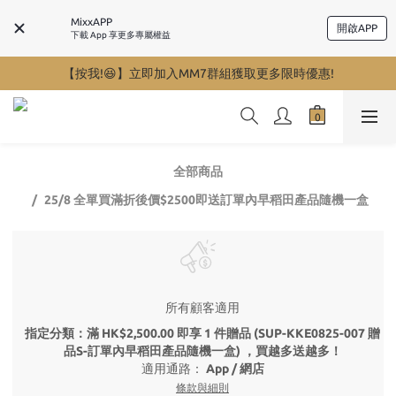
MixxAPP
開啟APP
下載 App 享更多專屬權益
【按我!😆】立即加入MM7群組獲取更多限時優惠!
全部商品
25/8 全單買滿折後價$2500即送訂單內早稻田產品隨機一盒
所有顧客適用
指定分類：滿 HK$2,500.00 即享 1 件贈品 (SUP-KKE0825-007 贈
品S-訂單內早稻田產品隨機一盒) ，買越多送越多！
適用通路：
App
/
網店
條款與細則