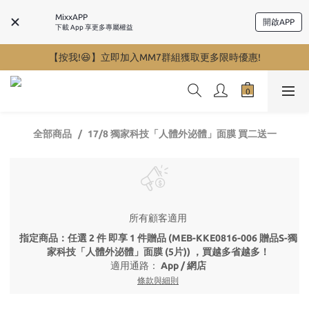
MixxAPP
開啟APP
下載 App 享更多專屬權益
【按我!😆】立即加入MM7群組獲取更多限時優惠!
全部商品
17/8 獨家科技「人體外泌體」面膜 買二送一
所有顧客適用
指定商品：任選 2 件 即享 1 件贈品 (MEB-KKE0816-006 贈品S-獨
家科技「人體外泌體」面膜 (5片)) ，買越多省越多！
適用通路：
App
/
網店
條款與細則