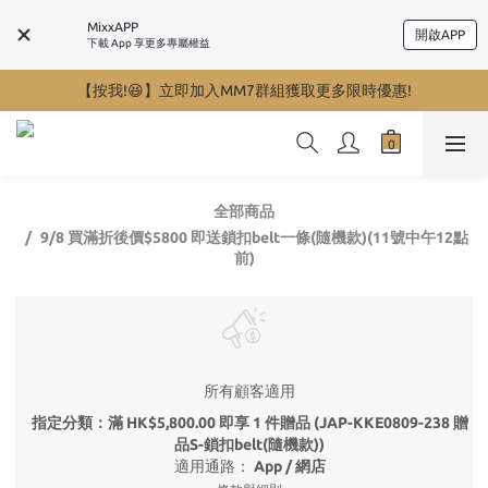
MixxAPP
開啟APP
下載 App 享更多專屬權益
【按我!😆】立即加入MM7群組獲取更多限時優惠!
全部商品
9/8 買滿折後價$5800 即送鎖扣belt一條(隨機款)(11號中午12點
前)
所有顧客適用
指定分類：滿 HK$5,800.00 即享 1 件贈品 (JAP-KKE0809-238 贈
品S-鎖扣belt(隨機款))
適用通路：
App
/
網店