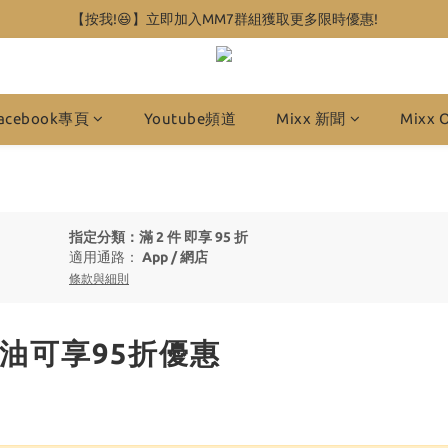
【按我!😆】立即加入MM7群組獲取更多限時優惠!
acebook專頁
Youtube頻道
Mixx 新聞
Mixx 
指定分類：滿 2 件 即享 95 折
適用通路：
App
/
網店
條款與細則
摩油可享95折優惠