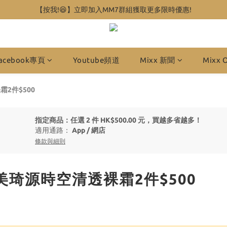
【按我!😆】立即加入MM7群組獲取更多限時優惠!
acebook專頁
Youtube頻道
Mixx 新聞
Mixx 
霜2件$500
指定商品：任選 2 件 HK$500.00 元，買越多省越多！
適用通路：
App
/
網店
條款與細則
霜美琦源時空清透裸霜2件$500