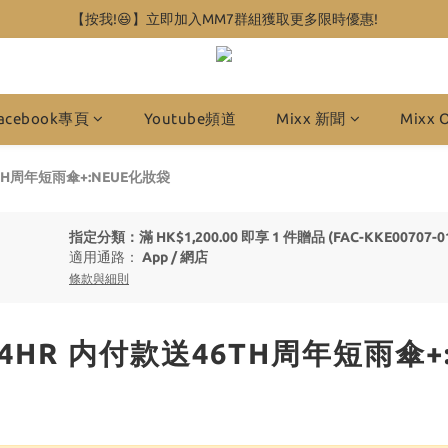
【按我!😆】立即加入MM7群組獲取更多限時優惠!
acebook專頁
Youtube頻道
Mixx 新聞
Mixx 
46TH周年短雨傘+:NEUE化妝袋
指定分類：滿 HK$1,200.00 即享 1 件贈品 (FAC-KKE00707-
適用通路：
App
/
網店
條款與細則
於 24HR 内付款送46TH周年短雨傘