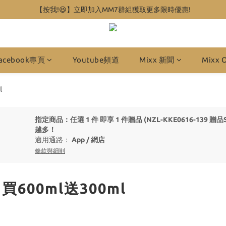
【按我!😆】立即加入MM7群組獲取更多限時優惠!
acebook專頁
Youtube頻道
Mixx 新聞
Mixx 
l
指定商品：任選 1 件 即享 1 件贈品 (NZL-KKE0616-139 贈
越多！
適用通路：
App
/
網店
條款與細則
買600ml送300ml