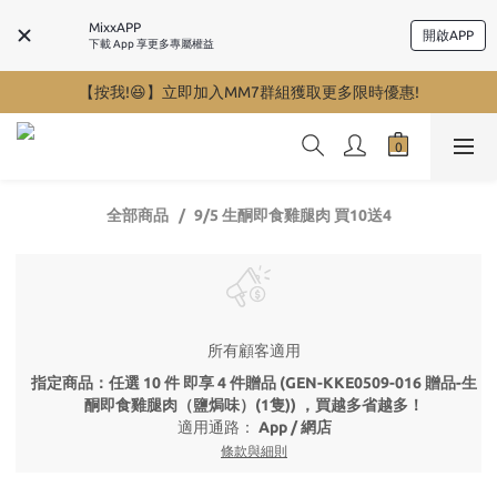
MixxAPP
開啟APP
下載 App 享更多專屬權益
【按我!😆】立即加入MM7群組獲取更多限時優惠!
全部商品
9/5 生酮即食雞腿肉 買10送4
所有顧客適用
指定商品：任選 10 件 即享 4 件贈品 (GEN-KKE0509-016 贈品-生
酮即食雞腿肉（鹽焗味）(1隻)) ，買越多省越多！
適用通路：
App
/
網店
條款與細則